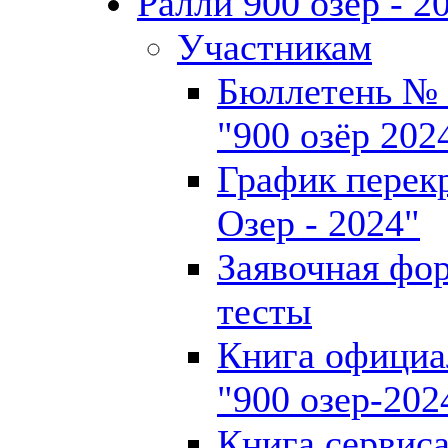
Ралли 900 озёр - 2
Участникам
Бюллетень № 
"900 озёр 202
График перек
Озер - 2024"
Заявочная фо
тесты
Книга официа
"900 озер-202
Книга сервиса