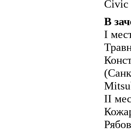
Civic
В зач
I мес
Травн
Конс
(Санк
Mitsu
II ме
Кожар
Рябов