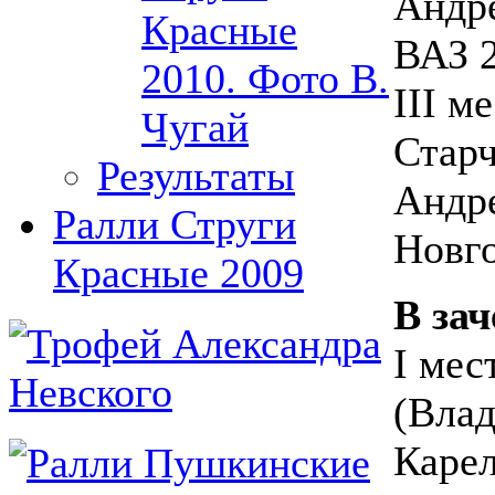
Андре
Красные
ВАЗ 2
2010. Фото В.
III м
Чугай
Старч
Результаты
Андре
Ралли Струги
Новго
Красные 2009
В зач
I мес
(Вла
Карел