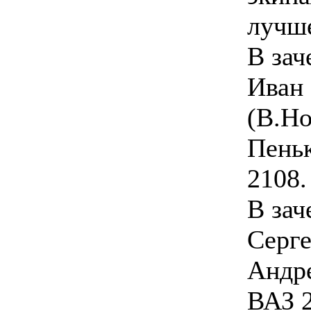
лучше
В зач
Иван
(В.Но
Пеньк
2108.
В зач
Серге
Андре
ВАЗ 2