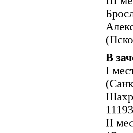
III м
Бросл
Алекс
(Пско
В зач
I мес
(Санк
Шахр
11193
II ме