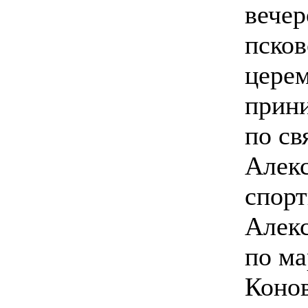
вечер
псков
церем
прин
по св
Алек
спор
Алекс
по м
Конов