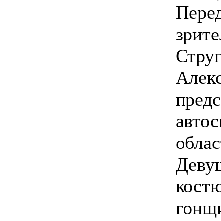
Перед
зрите
Струг
Алекс
предс
автос
обла
Деву
костю
гонщи