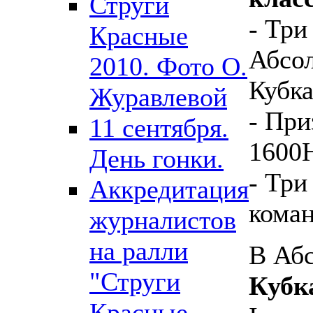
Струги
- Три
Красные
Абсол
2010. Фото О.
Кубка
Журавлевой
- При
11 сентября.
1600
День гонки.
- Три
Аккредитация
коман
журналистов
на ралли
В Аб
"Струги
Кубк
Красные