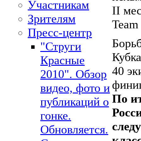
Участникам
II ме
Зрителям
Team 
Пресс-центр
Борьб
"Струги
Кубка
Красные
40 эк
2010". Обзор
фини
видео, фото и
По и
публикаций о
Росс
гонке.
след
Обновляется.
клас