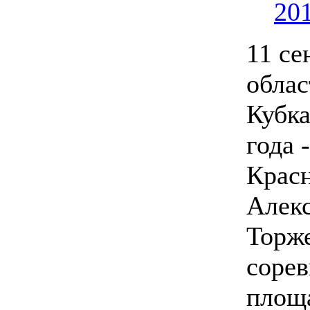
20
11 се
облас
Кубка
года 
Красн
Алекс
Торж
сорев
площа