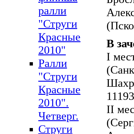
ралли
Алекс
"Струги
(Пско
Красные
В зач
2010"
I мес
Ралли
(Санк
"Струги
Шахр
Красные
11193
2010".
II ме
Четверг.
(Серг
Струги