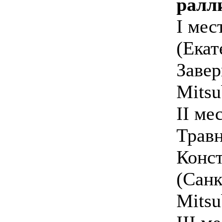
ралл
I мес
(Екат
Завер
Mitsu
II ме
Травн
Конс
(Санк
Mitsu