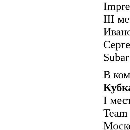
Impre
III м
Ивано
Серге
Subar
В ком
Кубк
I мес
Team
Моско