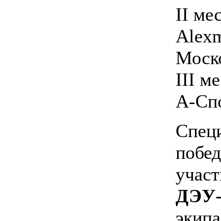
II ме
Alexm
Моско
III м
А-Спо
Спец
побед
участ
ДЭУ-
экип