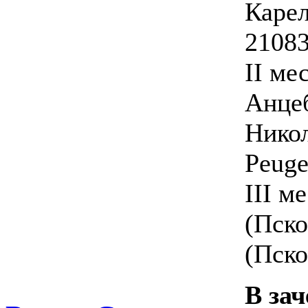
Карел
21083
II ме
Анцеб
Никол
Peuge
III м
(Пско
(Пско
В зач