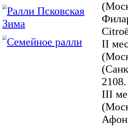
(Моск
Филар
Citro
II ме
(Моск
(Санк
2108.
III м
(Моск
Афон