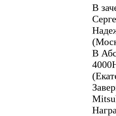
В зач
Серге
Наде
(Моск
В Абс
4000
(Екат
Завер
Mitsu
Награ