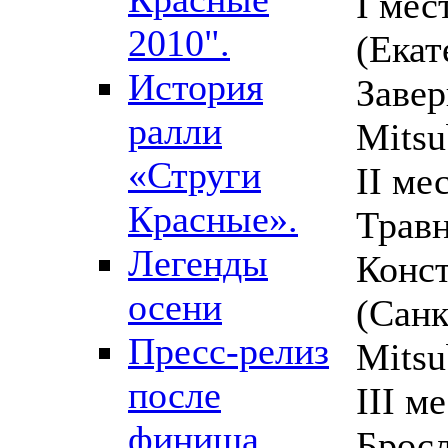
I мес
2010".
(Екат
История
Завер
ралли
Mitsu
«Струги
II ме
Красные».
Травн
Легенды
Конс
осени
(Санк
Пресс-релиз
Mitsu
после
III м
финиша
Бросл