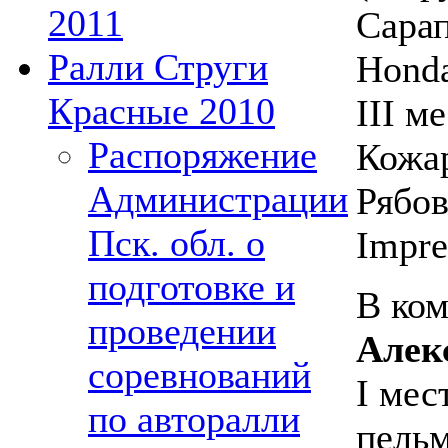
2011
Сарап
Ралли Струги
Honda
Красные 2010
III м
Распоряжение
Кожар
Администрации
Рябов
Пск. обл. о
Impre
подготовке и
В ком
проведении
Алек
соревнований
I мес
по авторалли
пельм