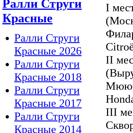
Ралли Струги
I мес
Красные
(Моск
Филар
Ралли Струги
Citro
Красные 2026
II ме
Ралли Струги
(Выру
Красные 2018
Мююр
Ралли Струги
Honda
Красные 2017
III м
Ралли Струги
Сквор
Красные 2014