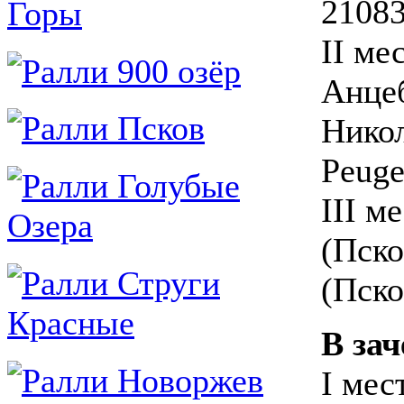
21083
II ме
Анцеб
Никол
Peuge
III м
(Пско
(Пско
В зач
I мес