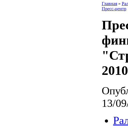
Главная
»
Ра
Пресс-центр
Прес
фин
"Ст
201
Опубл
13/09
Ра