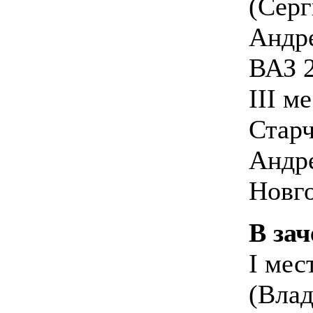
(Серг
Андре
ВАЗ 2
III м
Старч
Андре
Новго
В зач
I мес
(Вла