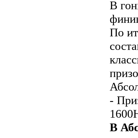
В гон
фини
По и
сост
класс
призо
Абсол
- При
1600
В Аб