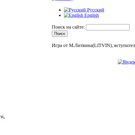
Русский
English
Поиск на сайте:
Игра от М.Литвина(LITVIN), вступител
ти
.