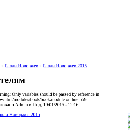
я
»
Ралли Новоржев
»
Ралли Новоржев 2015
телям
arning: Only variables should be passed by reference in
w/html/modules/book/book.module on line 559.
овано Admin в Пнд, 19/01/2015 - 12:16
алли Новоржев 2015