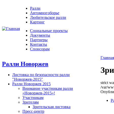
Ралли
Автомногоборье
Любительское ралли
Картинг
Социальные проекты
Документы
Партнеры
Контакты
Спонсорам
Главна
Ралли Новоржев
Зри
Листовка по безопасности ралли
"Новоржев-2015"
strict w
Ралли Новоржев 2015
/var/ww
Внимание участникам ралли
Опублик
«Новоржев-2015»!
Участникам
Р
Зрителям
Зрительская листовка
Пресс-центр