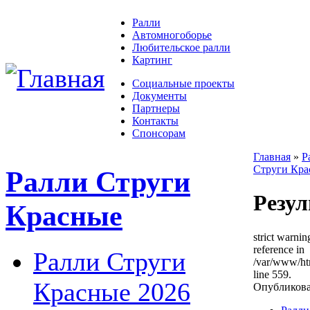
Ралли
Автомногоборье
Любительское ралли
Картинг
Социальные проекты
Документы
Партнеры
Контакты
Спонсорам
Главная
»
Р
Струги Кра
Ралли Струги
Резу
Красные
strict warni
reference in
Ралли Струги
/var/www/ht
line 559.
Красные 2026
Опубликован