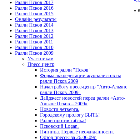
Ралли Псков 2017
Ралли Псков 2016
» 
Ралли Псков 2015
Онлайн-результаты
Ралли Псков 2014
Ралли Псков 2013
Ралли Псков 2012
Ралли Псков 2011
Ралли Псков 2010
Ралли Псков 2009
Участникам
Пресс-центр
История ралли "Псков"
Форма аккредитации журналистов на
ралли Псков 2009
Начал работу пресс-центр "Авто-Альянс
ралли Псков-2009"
Дайджест новостей перед ралли «Авто-
Альянс Псков – 2009»
Новости четверга.
Городскому прологу БЫТЬ!
Ралли против табака!
Псковский Logan.
Пятница. Первые неожиданности.
Обзор прессы за 26.06.09г.