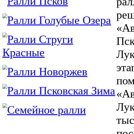
рал
реш
«Ав
Пск
Лук
эта
пом
«Ав
Лук
тыс
пос