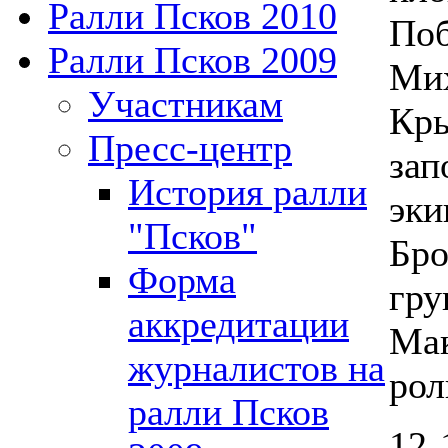
Ралли Псков 2010
Поб
Ралли Псков 2009
Мих
Участникам
Кры
Пресс-центр
зап
История ралли
эки
"Псков"
Бро
Форма
гру
аккредитации
Мак
журналистов на
рол
ралли Псков
12-