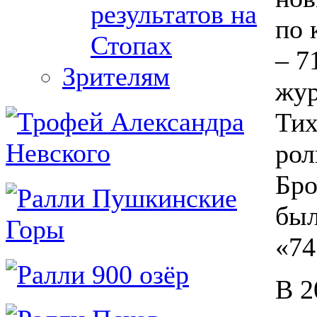
результатов на
по 
Стопах
– 7
Зрителям
жур
Тих
рол
Бро
был
«74
В 2