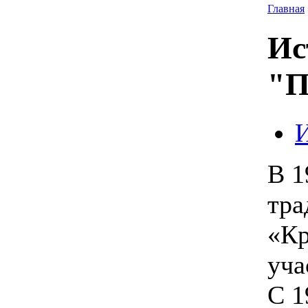
Главная
Ис
"П
И
В 1
тра
«Кр
уча
С 1