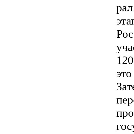
рал
эта
Рос
уча
120
это
Зат
пер
про
гос