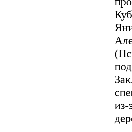
про
Куб
Яни
Але
(Пс
под
Зак
спе
из-
дер