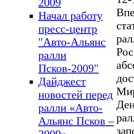
2009
Впе
Начал работу
ста
пресс-центр
рал
"Авто-Альянс
Рос
ралли
абс
Псков-2009"
дос
Дайджест
Мир
новостей перед
Ден
ралли «Авто-
рал
Альянс Псков –
зап
2009»