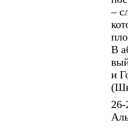
– с
кот
пло
В а
вый
и Г
(Шв
26-
Аль