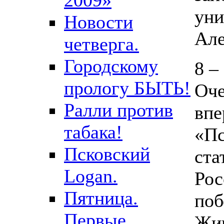
уни
Новости
Але
четверга.
Городскому
8 –
прологу БЫТЬ!
Оче
Ралли против
впе
табака!
«Пс
Псковский
ста
Logan.
Рос
Пятница.
поб
Первые
Жиг