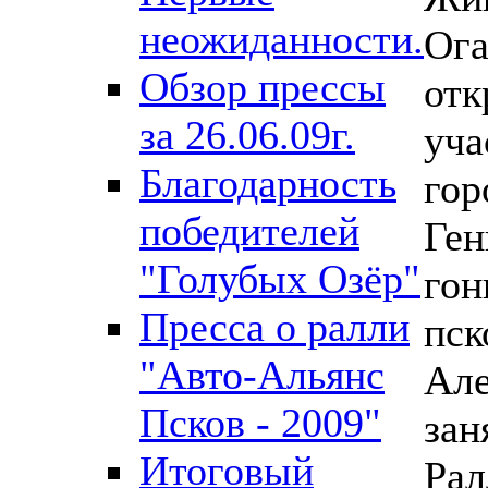
неожиданности.
Ога
Обзор прессы
отк
за 26.06.09г.
уча
Благодарность
гор
победителей
Ген
"Голубых Озёр"
гон
Пресса о ралли
пск
"Авто-Альянс
Але
Псков - 2009"
зан
Итоговый
Рал