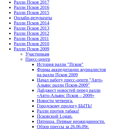
Ралли Псков 2017
Ралли Псков 2016
Ралли Псков 2015
Онлайн-результаты
Ралли Псков 2014
Ралли Псков 2013
Ралли Псков 2012
Ралли Псков 2011
Ралли Псков 2010
Ралли Псков 2009
Участникам
Пресс-центр
История ралли "Псков"
Форма аккредитации журналистов
на ралли Псков 2009
Начал работу пресс-центр "Авто-
Альянс ралли Псков-2009"
Дайджест новостей перед ралли
«Авто-Альянс Псков – 2009»
Новости четверга.
Городскому прологу БЫТЬ!
Ралли против табака!
Псковский Logan.
Пятница. Первые неожиданности.
Обзор прессы за 26.06.09г.