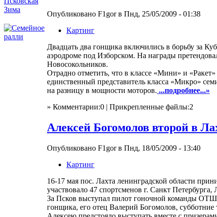
Опубликовано F1gor в Пнд, 25/05/2009 - 01:38
Картинг
Двадцать два гонщика включились в борьбу за Куб
аэродроме под Изборском. На награды претендова
Новосокольников.
Отрадно отметить, что в классе «Мини» и «Ракет»
единственный представитель класса «Микро» сем
на разницу в мощности моторов.
...подробнее...»
» Комментарии:0 | Прикрепленные файлы:2
Алексей Богомолов второй в Ла
Опубликовано F1gor в Пнд, 18/05/2009 - 13:40
Картинг
16-17 мая пос. Лахта ленинградской области прин
участвовало 47 спортсменов г. Санкт Петербурга,
За Псков выступал пилот гоночной команды ОТШ
гонщика, его отец Валерий Богомолов, субботние 
Алексею предстояло выступать вместе с призерам