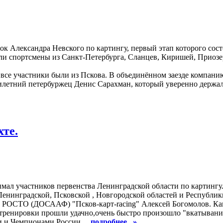
ок Александра Невского по картингу, первый этап которого сост
ли спортсмены из Санкт-Петербурга, Сланцев, Киришей, Приозе
 все участники были из Пскова. В объединённом заезде компани
илетний петербуржец Денис Сарахман, который уверенно держал
хте.
имал участников первенства Ленинградской области по картингу
 Ленинградской, Псковской , Новгородской областей и Республик
 РОСТО (ДОСААФ) "Псков-карт-racing" Алексей Богомолов. Ка
тренировки прошли удачно,очень быстро произошло "вкатывание"
и и Чемпионами России.
...подробнее...»