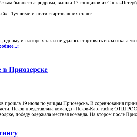
лёжкам бывшего аэродрома, вышли 17 гонщиков из Санкт-Петерб
ый». Лучшими из пяти стартовавших стали:
одному из которых так и не удалось стартовать из-за отказа мот
робнее...»
 в Приозерске
тов прошла 19 июля по улицам Приозерска. В соревнования прин
ласти. Псков представляла команда «Псков-Карт racing ОТШ 
аводске, победу одержала местная команда. На втором после При
тингу