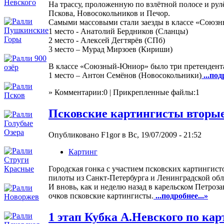
На трассу, проложенную по взлётной полосе и ру
Пскова, Новосокольников и Печор.
Самыми массовыми стали заезды в классе «Союзн
1 место - Анатолий Бердников (Сланцы)
2 место - Алексей Дегтярёв (СПб)
3 место – Мурад Мирзоев (Кириши)
В классе «Союзный-Юниор» было три претендента, 
1 место – Антон Семёнов (Новосокольники)
...под
» Комментарии:0 | Прикрепленные файлы:1
Псковские картингисты вторые
Опубликовано F1gor в Вс, 19/07/2009 - 21:52
Картинг
Городская гонка с участием псковских картингис
пилоты из Санкт-Петербурга и Ленинградской об
И вновь, как и неделю назад в карельском Петроз
очков псковские картингисты.
...подробнее...»
1 этап Кубка А.Невского по кар