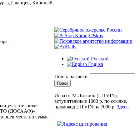
урга, Сланцев, Киришей,
ора.
Русский
English
Поиск на сайте:
Игра от М.Литвина(LITVIN),
вступительные 1000 р. по ссылке,
яли участие юные
промокод LITVIN на 7000 р.
Здесь
.
РОСТО (ДОСААФ)».
озерцев месте по сумме