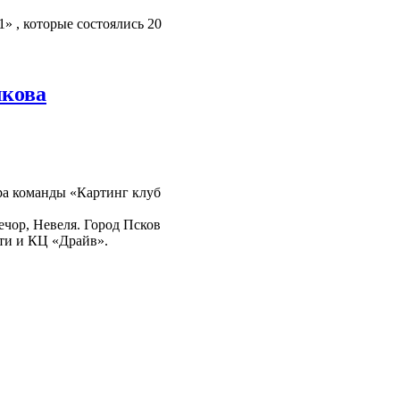
 , которые состоялись 20
лкова
ера команды «Картинг клуб
ечор, Невеля. Город Псков
ти и КЦ «Драйв».