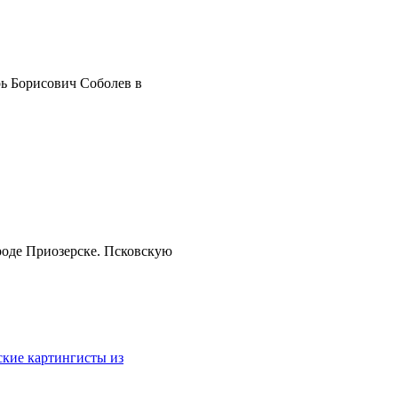
рь Борисович Соболев в
роде Приозерске. Псковскую
ские картингисты из