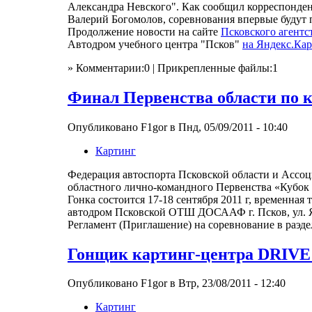
Александра Невского". Как сообщил корреспонден
Валерий Богомолов, соревнования впервые будут п
Продолжение новости на сайте
Псковского агент
Автодром учебного центра "Псков"
на Яндекс.Ка
» Комментарии:0 | Прикрепленные файлы:1
Финал Первенства области по ка
Опубликовано F1gor в Пнд, 05/09/2011 - 10:40
Картинг
Федерация автоспорта Псковской области и Ассоци
областного лично-командного Первенства «Кубок 
Гонка состоится 17-18 сентября 2011 г, временная 
автодром Псковской ОТШ ДОСААФ г. Псков, ул. Ян
Регламент (Приглашение) на соревнование в раэд
Гонщик картинг-центра DRIVE 
Опубликовано F1gor в Втр, 23/08/2011 - 12:40
Картинг