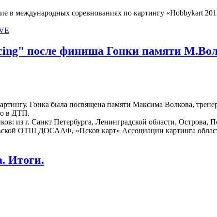
 в международных соревнованиях по картингу «Hobbykart 2011»
IVE
acing" после финиша Гонки памяти М.Во
 картингу. Гонка была посвящена памяти Максима Волкова, трен
о в ДТП.
ков: из г. Санкт Петербурга, Ленинградской области, Острова, П
ковской ОТШ ДОСААФ, «Псков карт» Ассоциации картинга облас
. Итоги.