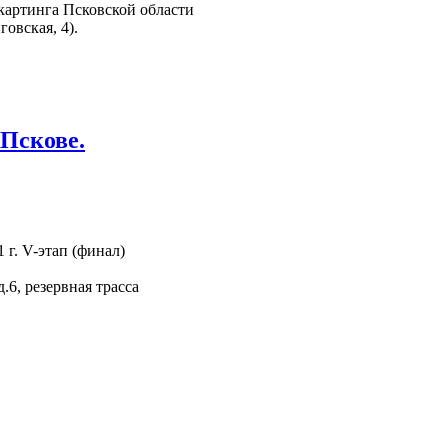
картинга Псковской области
овская, 4).
 Пскове.
 г. V-этап (финал)
.6, резервная трасса