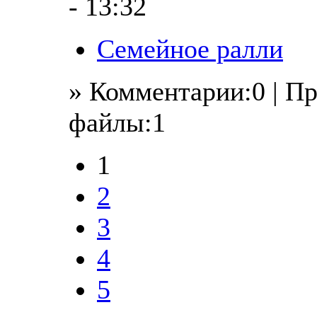
- 13:32
Семейное ралли
» Комментарии:0 | П
файлы:1
1
2
3
4
5