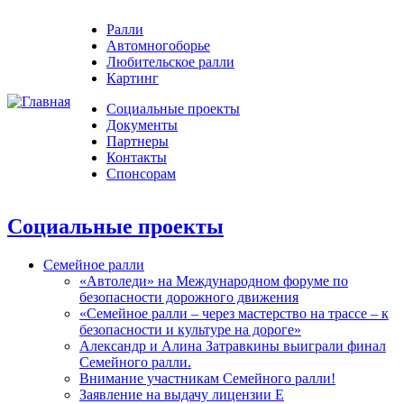
Ралли
Автомногоборье
Любительское ралли
Картинг
Социальные проекты
Документы
Партнеры
Контакты
Спонсорам
Социальные проекты
Семейное ралли
«Автоледи» на Международном форуме по
безопасности дорожного движения
«Семейное ралли – через мастерство на трассе – к
безопасности и культуре на дороге»
Александр и Алина Затравкины выиграли финал
Семейного ралли.
Внимание участникам Семейного ралли!
Заявление на выдачу лицензии Е