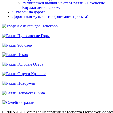
29 экипажей вышли на старт ралли «Псковские
Виражи лето – 2009».
Я уверен на дороге
Дороги для музыкантов (описание проекта)
© 2002-2026 Copyright Федерация Автоспорта Псковской облас