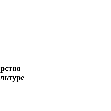
ерство
ультуре