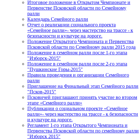
Итоговое положение в Открытом Чемпионате и
Первенстве Псковской области по Семейному
ралли
Календарь Семейного ралли
Отчет о реализации социального проекта
«Семейное ралли»- через мастерство на трассе - к
безопасности и культуре на дороге.
Положение Открытого Чемпионата и Первенства
Псковской области по Семейному ралли 2015 года
Положение в семейном ралли после 1-го этапа
"Изборск-2015"
Положение в семейном ралли после 2-го этапа
"Пушкинские Горы-2015"
Правила проведения и организации Cемейного
ралли
Приглашение на Финальный этап Семейного ралли
"Псков-2015"
Псковичей приглашают принять участие во втором
этапе «Семейного ралли»
Публикации о социальном проекте «Семейное
ралли»- через мастерство на трассе - к безопасности
и культуре на дороге.
Регламент 1-го этапа Открытого Чемпионата и
Первенства Псковской области по семейному ралли
"Изборск 2015"