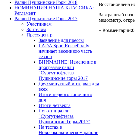
Ралли Пушкинские Горы 2018
Восстановлена н
НОМИНАЦИЯ НАША КЛАССИКА:
Регламент
Завтра штаб начн
Ралли Пушкинские Горы 2017
медосмотр, откр
Участникам
Зрителям
» Комментарии:0
Пресс-центр
Заявление для прессы
LADA Sport Rosneft rally
начинает весеннюю часть
сезона
ВНИМАНИЕ! Изменение в
программе ралли
"Сургутнефтегаз
Пушкинские горы 2017
Двухминутный интервал для
всех
Итоги первого гоночного
дня
Итоги четверга
Логотип ралли
"Сургутнефтегаз
Пушкинские Горы-2017"
На тестах в
Новосокольническом районе