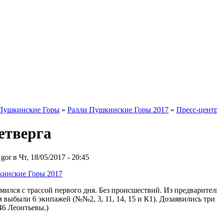
Пушкинские Горы
»
Ралли Пушкинские Горы 2017
»
Пресс-цент
етверга
or в Чт, 18/05/2017 - 20:45
кинские Горы 2017
мился с трассой первого дня. Без происшествий. Из предварител
выбыли 6 экипажей (№№2, 3, 11, 14, 15 и К1). Дозаявились три
6 Леонтьевы.)