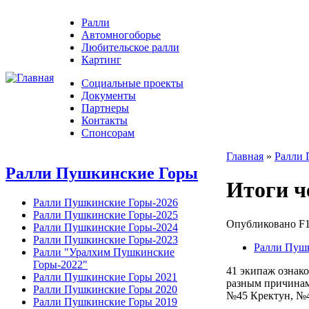
Ралли
Автомногоборье
Любительское ралли
Картинг
Социальные проекты
Документы
Партнеры
Контакты
Спонсорам
Главная
»
Ралли 
Ралли Пушкинские Горы
Итоги ч
Ралли Пушкинские Горы-2026
Ралли Пушкинские Горы-2025
Опубликовано F1g
Ралли Пушкинские Горы-2024
Ралли Пушкинские Горы-2023
Ралли Пуш
Ралли "Уралхим Пушкинские
Горы-2022"
41 экипаж ознако
Ралли Пушкинские Горы 2021
разным причинам 
Ралли Пушкинские Горы 2020
№45 Кректун, №4
Ралли Пушкинские Горы 2019