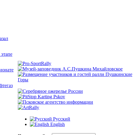
азал
 этапе
ионате
фтегаз
Русский
English