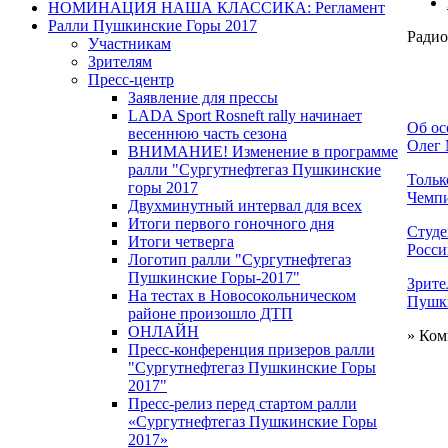
НОМИНАЦИЯ НАША КЛАССИКА: Регламент
Ралли Пушкинские Горы 2017
Радио
Участникам
Зрителям
Пресс-центр
Заявление для прессы
LADA Sport Rosneft rally начинает
Об ос
весеннюю часть сезона
Олег
ВНИМАНИЕ! Изменение в программе
ралли "Сургутнефтегаз Пушкинские
Тольк
горы 2017
Чемпи
Двухминутный интервал для всех
Итоги первого гоночного дня
Студе
Итоги четверга
Росси
Логотип ралли "Сургутнефтегаз
Пушкинские Горы-2017"
Зрите
На тестах в Новосокольническом
Пушк
районе произошло ДТП
ОНЛАЙН
» Ком
Пресс-конференция призеров ралли
"Сургутнефтегаз Пушкинские Горы
2017"
Пресс-релиз перед стартом ралли
«Сургутнефтегаз Пушкинские Горы
2017»