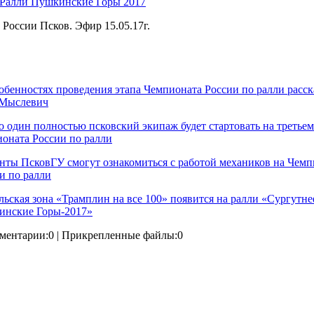
Ралли Пушкинские Горы 2017
 России Псков. Эфир 15.05.17г.
обенностях проведения этапа Чемпионата России по ралли расск
 Мыслевич
о один полностью псковский экипаж будет стартовать на третьем
оната России по ралли
нты ПсковГУ смогут ознакомиться с работой механиков на Чемп
и по ралли
льская зона «Трамплин на все 100» появится на ралли «Сургутне
инские Горы-2017»
ментарии:0 | Прикрепленные файлы:0