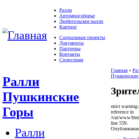
Ралли
Автомногоборье
Любительское ралли
Картинг
Социальные проекты
Документы
Партнеры
Контакты
Спонсорам
Главная
»
Ра
Пушкинские 
Ралли
Зрите
Пушкинские
strict warning
Горы
reference in
/var/www/htm
line 559.
Ралли
Опубликовано