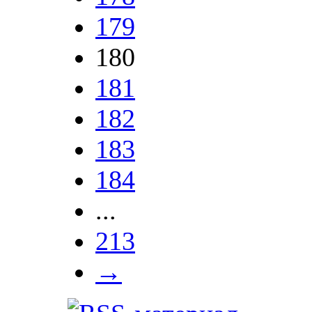
179
180
181
182
183
184
...
213
→