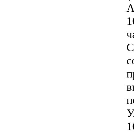
А
1
ч
С
с
п
в
п
У
1