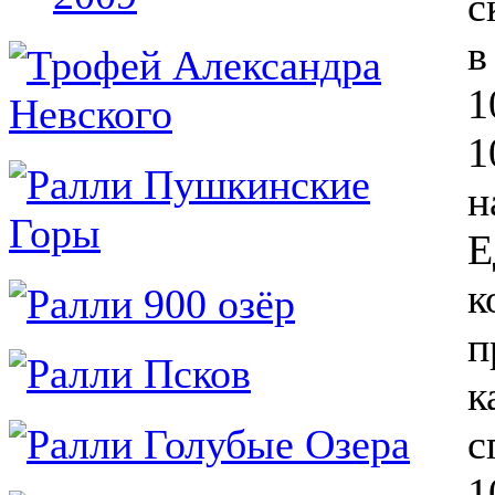
с
в
1
1
н
Е
к
п
к
с
1