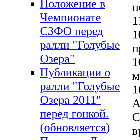
Положение в
п
Чемпионате
1
СЗФО перед
1
ралли "Голубые
п
Озера"
1
Публикации о
м
ралли "Голубые
1
Озера 2011"
А
перед гонкой.
С
(обновляется)
в