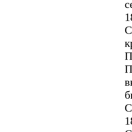
с
1
С
к
П
П
в
б
С
1