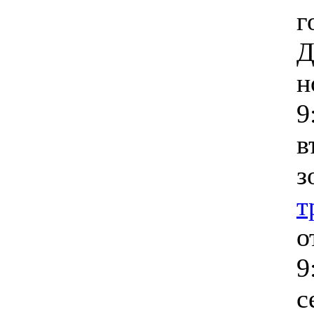
г
Д
н
9
в
з
т
о
9
с