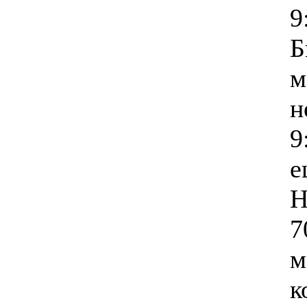
9
Б
м
н
9
е
Н
7
м
к