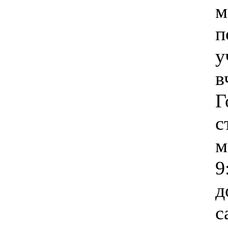
м
п
у
в
Г
с
м
9
д
с