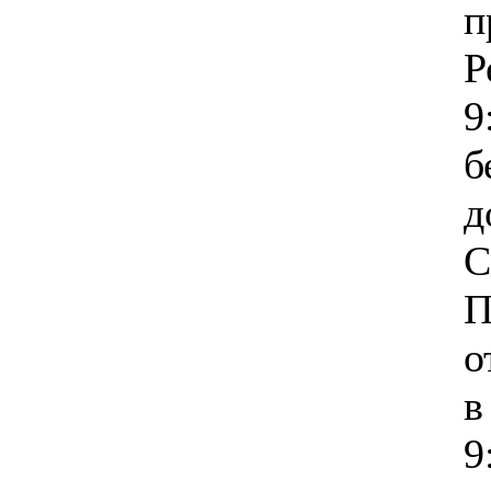
п
Р
9
б
д
С
П
о
в
9