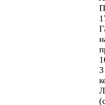
П
1
Г
н
п
1
3
к
Л
(