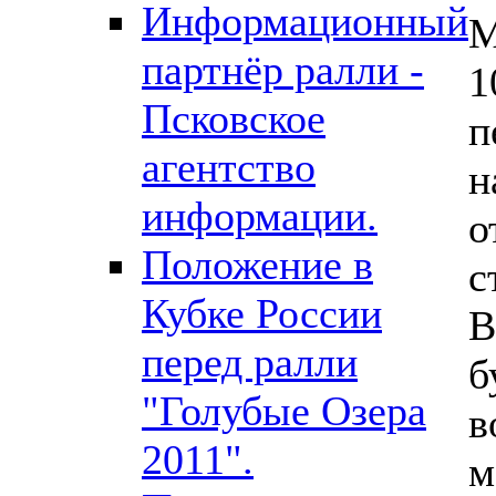
Информационный
М
партнёр ралли -
1
Псковское
п
агентство
н
информации.
о
Положение в
с
Кубке России
В
перед ралли
б
"Голубые Озера
в
2011".
м