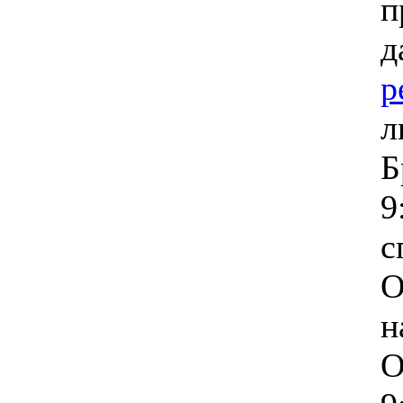
п
д
р
л
Б
9
с
О
н
О