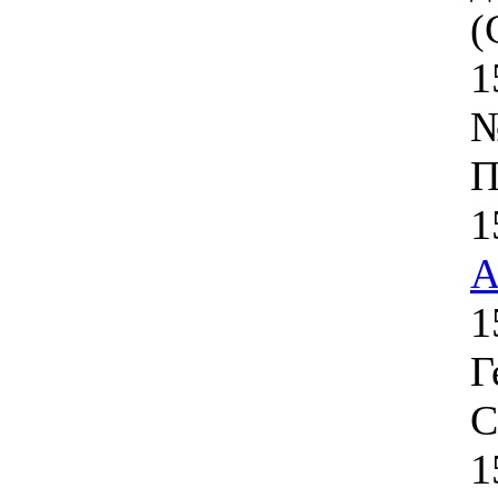
(
1
№
П
1
1
Г
С
1