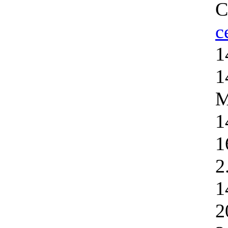
С
с
1
1
М
1
1
2
1
2