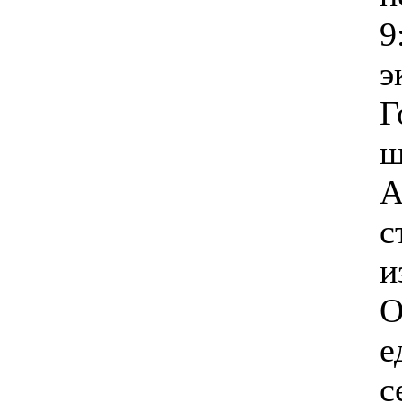
9
э
Г
ш
А
с
и
О
е
с