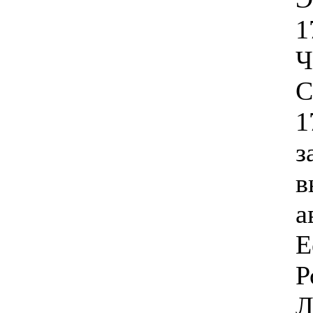
1
Ч
С
1
з
в
а
Е
Р
Л