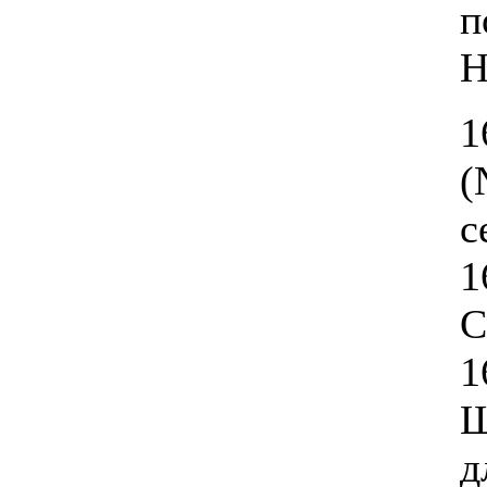
п
Н
1
(
с
1
С
1
Ш
д