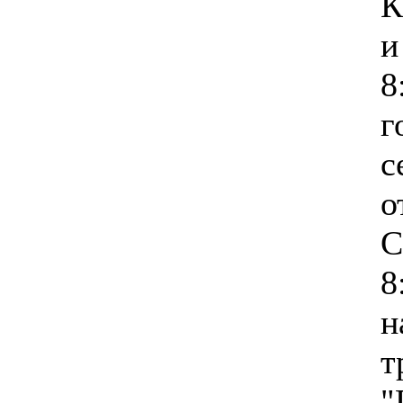
К
и
8
г
с
о
С
8
н
т
"