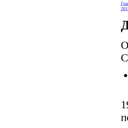
Гла
201
Д
О
С
1
п