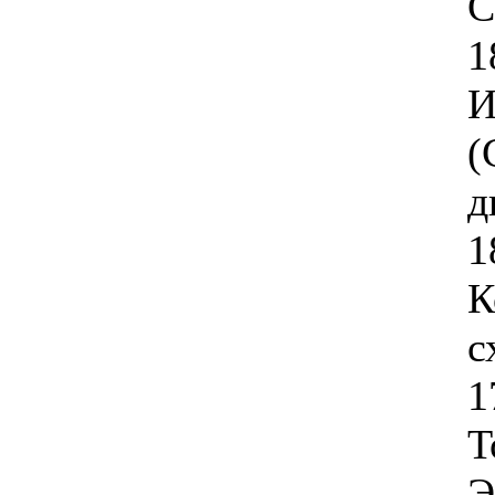
С
1
И
(
д
1
К
с
1
Т
Э