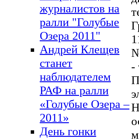
журналистов на
т
ралли "Голубые
Г
Озера 2011"
1
Андрей Клещев
№
станет
-
наблюдателем
П
РАФ на ралли
э
«Голубые Озера –
Н
2011»
о
День гонки
м