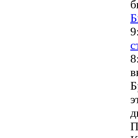
б
Б
9
с
8
в
Б
э
д
П