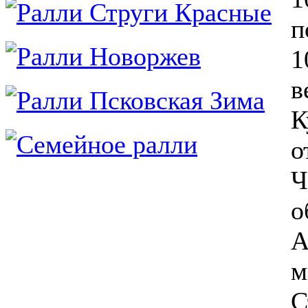
п
1
в
К
о
Ч
о
А
м
С