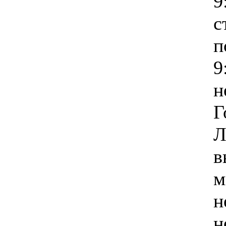
9
с
п
9
н
Г
Л
в
м
н
н