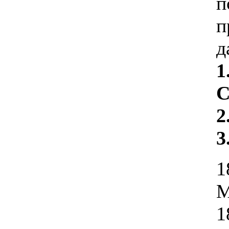
п
п
д
1
С
2
3
1
М
1