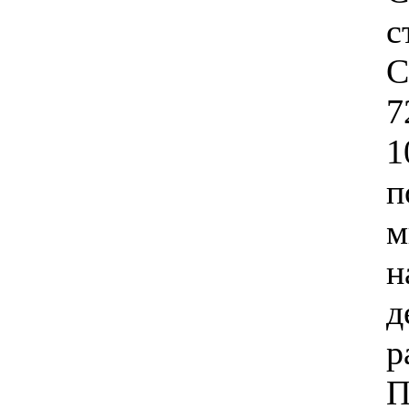
с
С
7
1
п
м
н
д
р
П