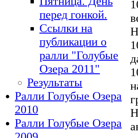
Пятница. День
1
перед гонкой.
в
Ссылки на
Н
публикации о
1
ралли "Голубые
д
Озера 2011"
1
Результаты
н
Ралли Голубые Озера
г
2010
Н
Ралли Голубые Озера
а
2009