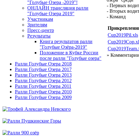
"Голубые Озера -2019"!
- Первых води
ОНЛАЙН трансляция ралли
- Вторых води
"Голубые Озера 2019"
- Команд
Участникам
Зрителям
Прикрепленн
Пресс-центр
Cup2019Pil.xls
Результаты
Книга результатов ралли
Cup2019Cop.xl
"Голубые Озёра-2019"
Cup2019Team.x
Положение в Кубке России
» Комментарии
после ралли "Голубые озера"
Ралли Голубые Озера 2018
Ралли Голубые Озера 2017
Ралли Голубые Озера 2013
Ралли Голубые Озера 2012
Ралли Голубые Озера 2011
Ралли Голубые Озера 2010
Ралли Голубые Озера 2009