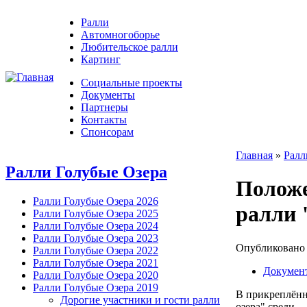
Ралли
Автомногоборье
Любительское ралли
Картинг
Социальные проекты
Документы
Партнеры
Контакты
Спонсорам
Главная
»
Ралл
Ралли Голубые Озера
Положе
Ралли Голубые Озера 2026
ралли 
Ралли Голубые Озера 2025
Ралли Голубые Озера 2024
Ралли Голубые Озера 2023
Опубликовано F
Ралли Голубые Озера 2022
Ралли Голубые Озера 2021
Докумен
Ралли Голубые Озера 2020
Ралли Голубые Озера 2019
В прикреплённ
Дорогие участники и гости ралли
озера" среди