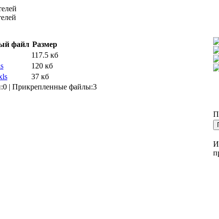
телей
телей
ый файл
Размер
117.5 кб
s
120 кб
ls
37 кб
:0 | Прикрепленные файлы:3
П
И
п