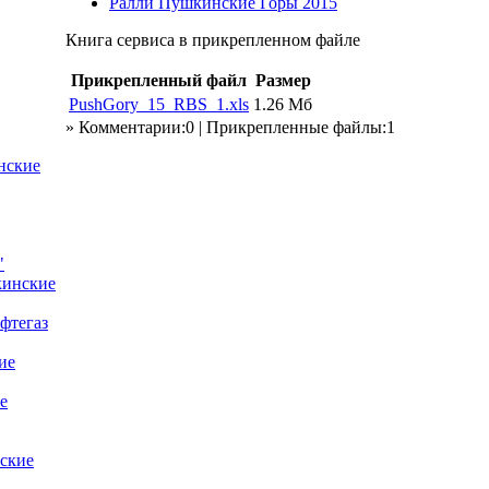
Ралли Пушкинские Горы 2015
Книга сервиса в прикрепленном файле
Прикрепленный файл
Размер
PushGory_15_RBS_1.xls
1.26 Мб
» Комментарии:0 | Прикрепленные файлы:1
нские
"
кинские
фтегаз
ие
е
ские