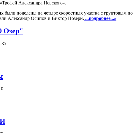
 «Трофей Александра Невского».
их были поделены на четыре скоростных участка с грунтовым п
али Александр Осипов и Виктор Позерн.
...подробнее...»
0 Озер"
:35
ы
10
МИ