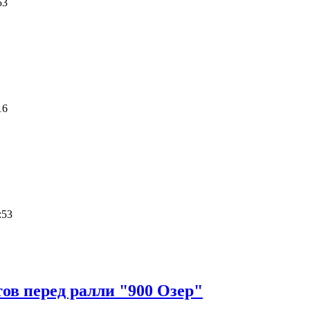
53
16
:53
ов перед ралли "900 Озер"