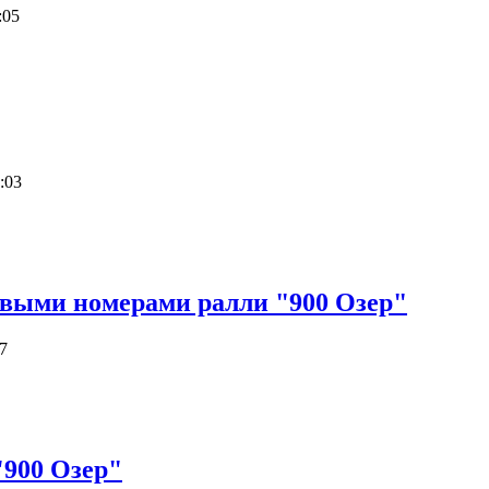
:05
:03
овыми номерами ралли "900 Озер"
7
"900 Озер"