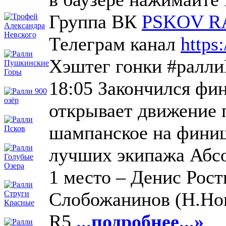
Группа ВК
PSKOV R
Телеграм канал
https
Хэштег гонки #ралл
18:05 Закончился фи
открывает движение 
шампанское на финиш
лучших экипажа Абс
1 место – Денис Роc
Слобожанинов (Н.Нов
R5
...подробнее...»