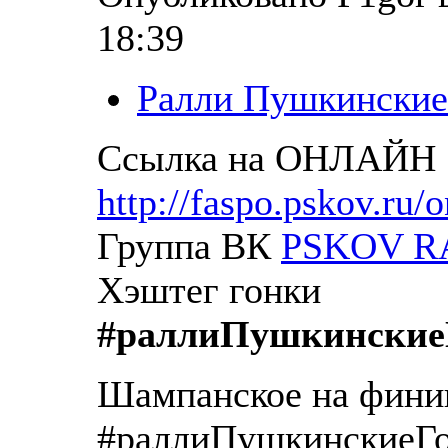
18:39
Ралли Пушкинские
Ссылка на ОНЛАЙН
http://faspo.pskov.ru/o
Группа ВК
PSKOV R
Хэштег гонки
#раллиПушкинские
Шампанское на фин
#раллиПушкинскиеГо