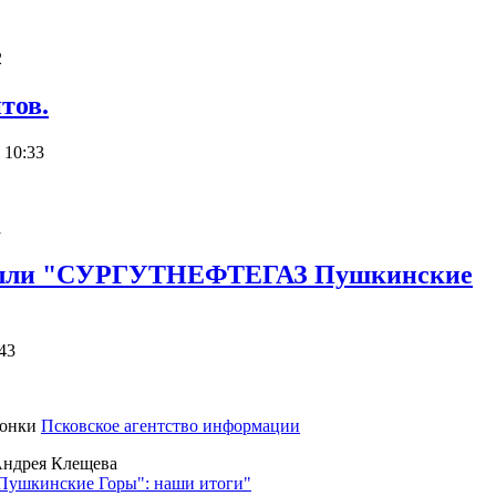
2
тов.
 10:33
1
ралли "СУРГУТНЕФТЕГАЗ Пушкинские
43
гонки
Псковское агентство информации
Андрея Клещева
шкинские Горы": наши итоги"