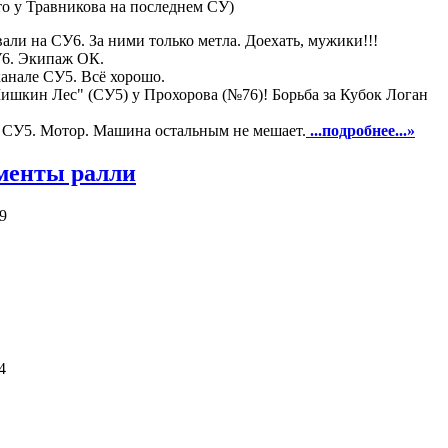
о у Травникова на последнем СУ)
али на СУ6. За ними только метла. Доехать, мужики!!!
У6. Экипаж ОК.
анале СУ5. Всё хорошо.
ишкин Лес" (СУ5) у Прохорова (№76)! Борьба за Кубок Логан
 СУ5. Мотор. Машина остальным не мешает.
...подробнее...»
менты ралли
9
4