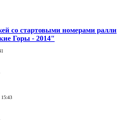
ей со стартовыми номерами ралли
ие Горы - 2014"
41
1
 15:43
1