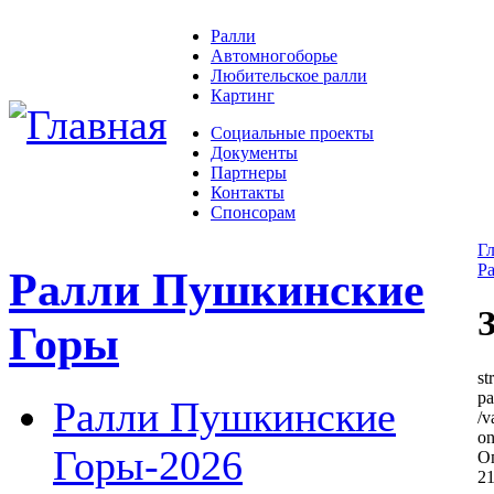
Ралли
Автомногоборье
Любительское ралли
Картинг
Социальные проекты
Документы
Партнеры
Контакты
Спонсорам
Г
Р
Ралли Пушкинские
Горы
st
pa
Ралли Пушкинские
/v
on
Горы-2026
Оп
21