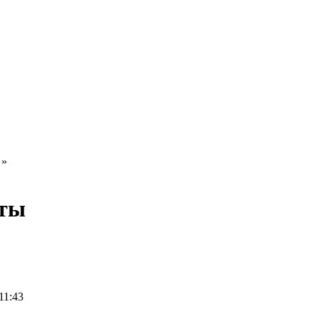
»
сты
11:43