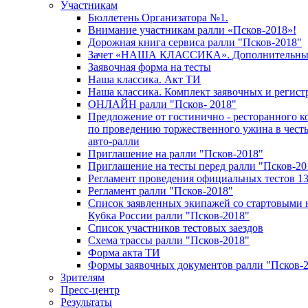
Участникам
Бюллетень Организатора №1.
Внимание участникам ралли «Псков-2018»!
Дорожная книга сервиса ралли "Псков-2018"
Зачет «НАША КЛАССИКА». Дополнительный
Заявочная форма на тесты
Наша классика. Акт ТИ
Наша классика. Комплект заявочных и регис
ОНЛАЙН ралли "Псков- 2018"
Предложение от гостинично - ресторанного к
по проведению торжественного ужина в чест
авто-ралли
Приглашение на ралли "Псков-2018"
Приглашение на тесты перед ралли "Псков-20
Регламент проведения официальных тестов 13
Регламент ралли "Псков-2018"
Список заявленных экипажей со стартовыми 
Кубка России ралли "Псков-2018"
Список участников тестовых заездов
Схема трассы ралли "Псков-2018"
Форма акта ТИ
Формы заявочных документов ралли "Псков-
Зрителям
Пресс-центр
Результаты