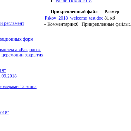
Ралли Псков 2018
Прикрепленный файл
Размер
Pskov_2018_welcome_test.doc
81 кб
 регламент
» Комментарии:0 | Прикрепленные файлы:
трационных форм
омплекса «Раздолье»
ь церемонии закрытия
18"
.09.2018
номерами 12 этапа
2018"