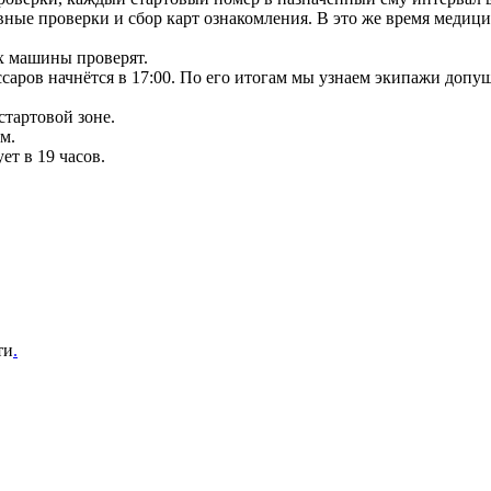
вные проверки и сбор карт ознакомления. В это же время медиц
х машины проверят.
аров начнётся в 17:00. По его итогам мы узнаем экипажи допу
стартовой зоне.
м.
ет в 19 часов.
ти
.