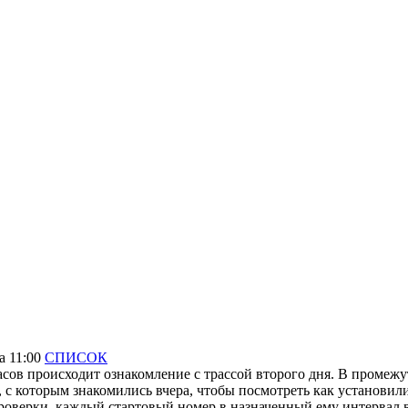
а 11:00
СПИСОК
асов происходит ознакомление с трассой второго дня. В промежут
 с которым знакомились вчера, чтобы посмотреть как установил
проверки, каждый стартовый номер в назначенный ему интервал 