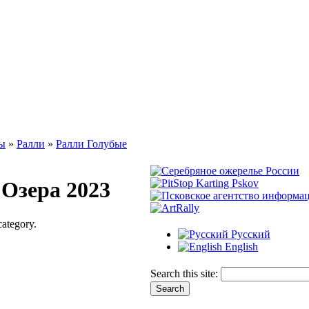
ы
»
Ралли
»
Ралли Голубые
Озера 2023
category.
Русский
English
Search this site: