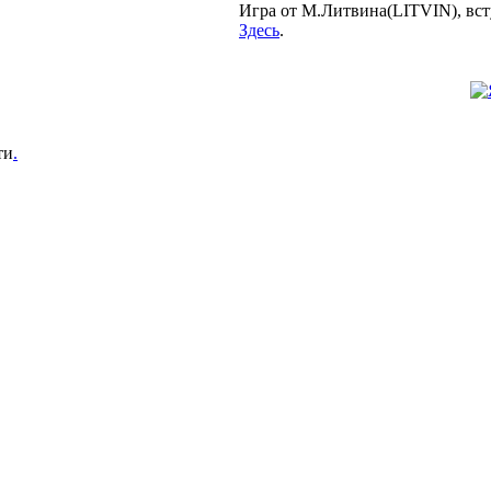
Игра от М.Литвина(LITVIN), вст
Здесь
.
ти
.