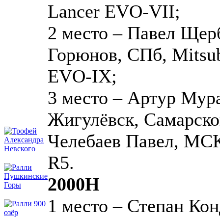
Lancer EVO-VII;
2 место – Павел Щер
Горюнов, СПб, Mitsub
EVO-IX;
3 место – Артур Мур
Жигулёвск, Самарско
Челебаев Павел, МСК,
R5.
2000Н
1 место – Степан Ко