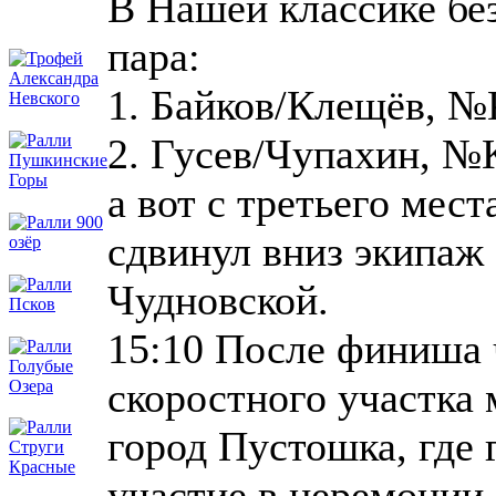
В Нашей классике бе
пара:
1. Байков/Клещёв, №
2. Гусев/Чупахин, №
а вот с третьего мес
сдвинул вниз экипаж 
Чудновской.
15:10 После финиша 
скоростного участка
город Пустошка, где
участие в церемонии